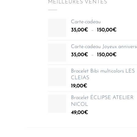
MEILLEURES VENTES
Carte-cadeau
Plage
35,00
€
–
150,00
€
de
prix :
Carte-cadeau Joyeux annivers
35,00€
Plage
35,00
€
–
150,00
€
à
de
150,00€
prix :
Bracelet Bibi multicolors LES
35,00€
CLEIAS
à
19,00
€
150,00€
Bracelet ÉCLIPSE ATELIER
NICOL
49,00
€