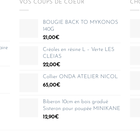
VOS COUPS DE COEUR
CHO
BOUGIE BACK TO MYKONOS
140G
21,00
€
aire
Créoles en résine L – Verte LES
CLEIAS
22,00
€
Collier ONDA ATELIER NICOL
65,00
€
Biberon 10cm en bois gradué
Sisteron pour poupée MINIKANE
12,90
€