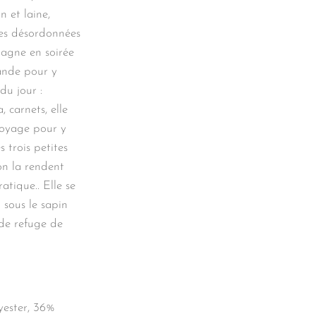
n et laine,
ges désordonnées
agne en soirée
ande pour y
du jour :
, carnets, elle
voyage pour y
s trois petites
on la rendent
atique.. Elle se
l sous le sapin
 de refuge de
yester, 36%