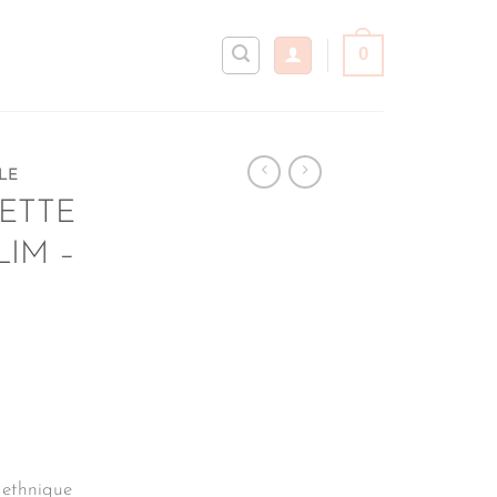
0
LE
ETTE
LIM –
 ethnique