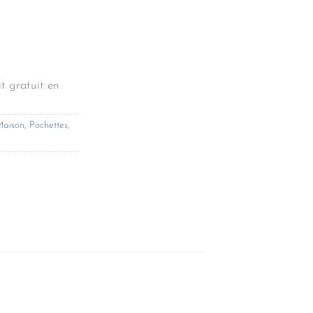
t gratuit en
aison
,
Pochettes
,