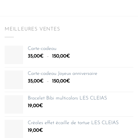
MEILLEURES VENTES
Carte-cadeau
Plage
35,00
€
–
150,00
€
de
prix :
Carte-cadeau Joyeux anniversaire
35,00€
Plage
35,00
€
–
150,00
€
à
de
150,00€
prix :
Bracelet Bibi multicolors LES CLEIAS
35,00€
19,00
€
à
150,00€
Créoles effet écaille de tortue LES CLEIAS
19,00
€