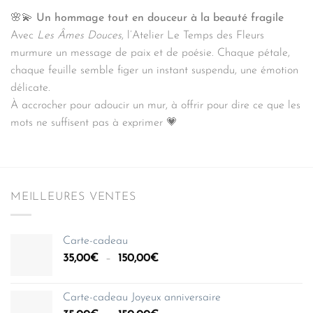
🌸💫
Un hommage tout en douceur à la beauté fragile
Avec
Les Âmes Douces
, l’Atelier Le Temps des Fleurs
murmure un message de paix et de poésie. Chaque pétale,
chaque feuille semble figer un instant suspendu, une émotion
délicate.
À accrocher pour adoucir un mur, à offrir pour dire ce que les
mots ne suffisent pas à exprimer 💗
MEILLEURES VENTES
Carte-cadeau
Plage
35,00
€
–
150,00
€
de
prix :
Carte-cadeau Joyeux anniversaire
35,00€