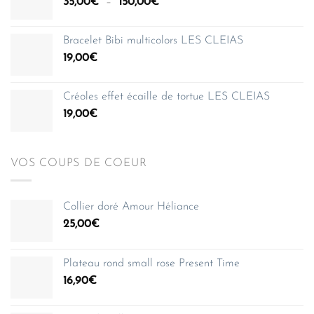
Plage
35,00
€
–
150,00
€
à
de
150,00€
prix :
Bracelet Bibi multicolors LES CLEIAS
35,00€
19,00
€
à
150,00€
Créoles effet écaille de tortue LES CLEIAS
19,00
€
VOS COUPS DE COEUR
Collier doré Amour Héliance
25,00
€
Plateau rond small rose Present Time
16,90
€