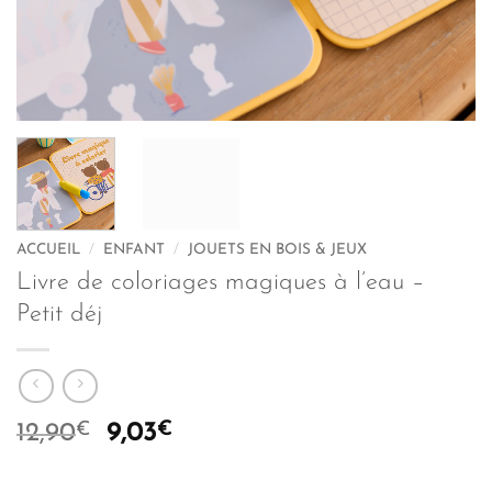
ACCUEIL
/
ENFANT
/
JOUETS EN BOIS & JEUX
Livre de coloriages magiques à l’eau –
Petit déj
€
Le
€
Le
12,90
9,03
prix
prix
initial
actuel