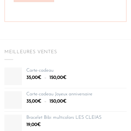
MEILLEURES VENTES
Carte-cadeau
Plage
35,00
€
–
150,00
€
de
prix :
Carte-cadeau Joyeux anniversaire
35,00€
Plage
35,00
€
–
150,00
€
à
de
150,00€
prix :
Bracelet Bibi multicolors LES CLEIAS
35,00€
19,00
€
à