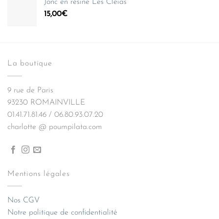
Jonc en résine Les Cleias
était :
est :
15,00
€
35,00€.
24,50€.
La boutique
9 rue de Paris
93230 ROMAINVILLE
01.41.71.81.46 / 06.80.93.07.20
charlotte @ poumpilata.com
Mentions légales
Nos CGV
Notre politique de confidentialité