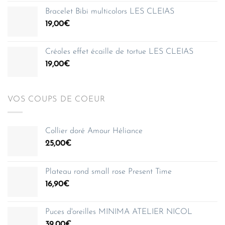
prix :
Bracelet Bibi multicolors LES CLEIAS
35,00€
19,00
€
à
150,00€
Créoles effet écaille de tortue LES CLEIAS
19,00
€
VOS COUPS DE COEUR
Collier doré Amour Héliance
25,00
€
Plateau rond small rose Present Time
16,90
€
Puces d'oreilles MINIMA ATELIER NICOL
39,00
€