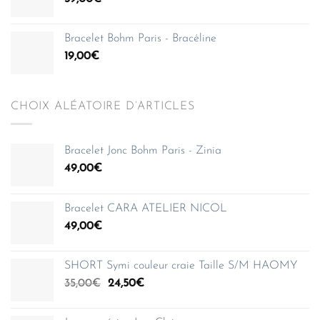
Bracelet Bohm Paris - Bracéline
19,00
€
CHOIX ALÉATOIRE D’ARTICLES
Bracelet Jonc Bohm Paris - Zinia
49,00
€
Bracelet CARA ATELIER NICOL
49,00
€
SHORT Symi couleur craie Taille S/M HAOMY
Le
Le
35,00
€
24,50
€
prix
prix
initial
actuel