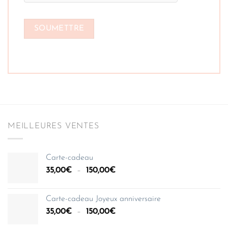
MEILLEURES VENTES
Carte-cadeau
Plage
35,00
€
–
150,00
€
de
prix :
Carte-cadeau Joyeux anniversaire
35,00€
Plage
35,00
€
–
150,00
€
à
de
150,00€