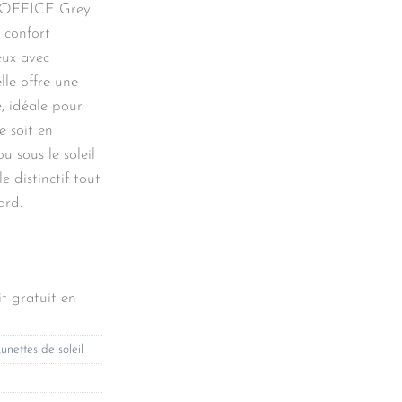
e #OFFICE Grey
t confort
eux avec
lle offre une
, idéale pour
e soit en
u sous le soleil
e distinctif tout
ard.
t gratuit en
unettes de soleil