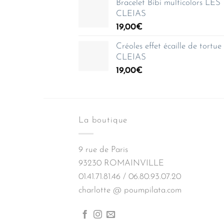
Bracelet Bibi multicolors LES
35,00€
CLEIAS
à
19,00
€
150,00€
Créoles effet écaille de tortu
CLEIAS
19,00
€
La boutique
9 rue de Paris
93230 ROMAINVILLE
01.41.71.81.46 / 06.80.93.07.20
charlotte @ poumpilata.com