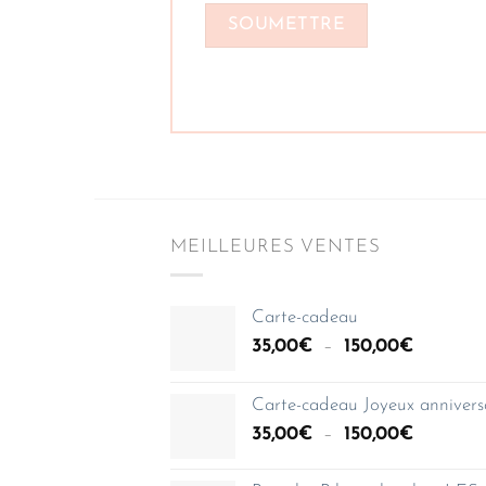
MEILLEURES VENTES
Carte-cadeau
Plage
35,00
€
–
150,00
€
de
prix :
Carte-cadeau Joyeux annivers
35,00€
Plage
35,00
€
–
150,00
€
à
de
150,00€
prix :