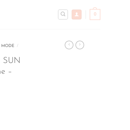
0
E MODE
/
il SUN
e –