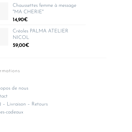
Chaussettes femme à message
"MA CHERIE"
14,90
€
Créoles PALMA ATELIER
NICOL
59,00
€
ormations
opos de nous
tact
– Livraison – Retours
es-cadeaux