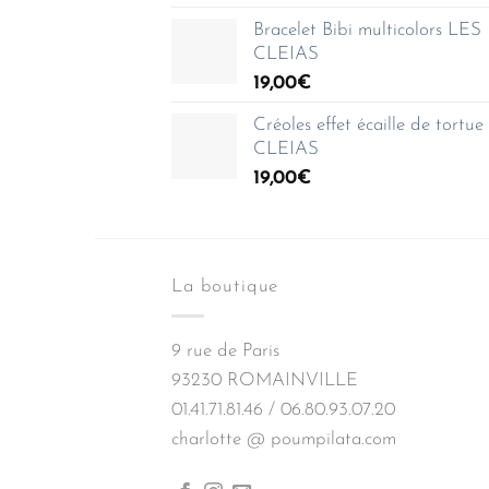
150,00€
prix :
Bracelet Bibi multicolors LES
35,00€
CLEIAS
à
19,00
€
150,00€
Créoles effet écaille de tortu
CLEIAS
19,00
€
La boutique
9 rue de Paris
93230 ROMAINVILLE
01.41.71.81.46 / 06.80.93.07.20
charlotte @ poumpilata.com