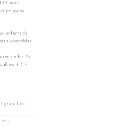
ARRY avec
 et poupons
aux enfants de
ces susceptibles
ildren under 36
swallowed. CE
t gratuit en
& Jeux