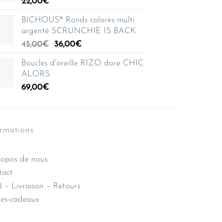
22,00
€
BICHOUS® Ronds colorés multi
argenté SCRUNCHIE IS BACK
Le
Le
45,00
€
36,00
€
prix
prix
Boucles d'oreille RIZO dore CHIC
initial
actuel
ALORS
était :
est :
69,00
€
45,00€.
36,00€.
ormations
opos de nous
tact
– Livraison – Retours
es-cadeaux