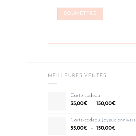
MEILLEURES VENTES
Carte-cadeau
Plage
35,00
€
–
150,00
€
de
prix :
Carte-cadeau Joyeux annivers
35,00€
Plage
35,00
€
–
150,00
€
à
de