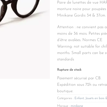
Paire de lunettes de vue H
monture noire pour poupées
Minikane Gordis 34 & 37cm.
Attention : ne convient pas 
moins de 36 mois. Petites piè
d’être avalées. Normes CE
Warning: not suitable for ch
months. Small parts can be 
standards
Rupture de stock
Paiement sécurisé par CB.
Expédition sous 72h ou retrai
boutique.
Catégories :
Enfant
,
Jouets en bois 
Marque :
minikane