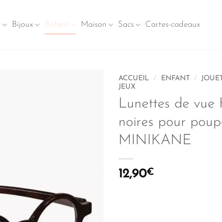
e
Bijoux
Enfant
Maison
Sacs
Cartes-cadeaux
ACCUEIL
/
ENFANT
/
JOUET
JEUX
Lunettes de vue 
noires pour poup
MINIKANE
12,90
€