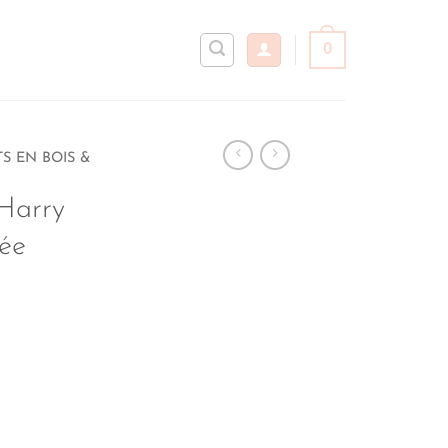
0
S EN BOIS &
Harry
ée