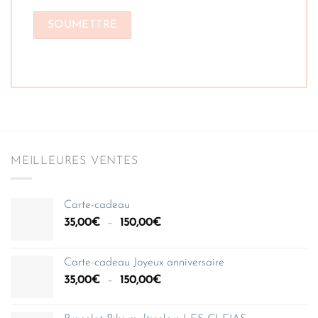
MEILLEURES VENTES
Carte-cadeau
Plage
35,00
€
–
150,00
€
de
prix :
Carte-cadeau Joyeux anniversaire
35,00€
Plage
35,00
€
–
150,00
€
à
de
150,00€
prix :