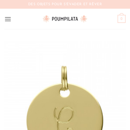
Passer
DES OBJETS POUR S'ÉVADER ET RÊVER
au
contenu
0