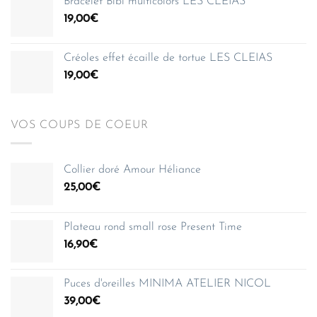
Bracelet Bibi multicolors LES CLEIAS
35,00€
19,00
€
à
150,00€
Créoles effet écaille de tortue LES CLEIAS
19,00
€
VOS COUPS DE COEUR
Collier doré Amour Héliance
25,00
€
Plateau rond small rose Present Time
16,90
€
Puces d'oreilles MINIMA ATELIER NICOL
39,00
€