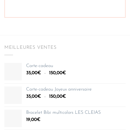
MEILLEURES VENTES
Carte-cadeau
Plage
35,00
€
–
150,00
€
de
prix :
Carte-cadeau Joyeux anniversaire
35,00€
Plage
35,00
€
–
150,00
€
à
de
150,00€
prix :
Bracelet Bibi multicolors LES CLEIAS
35,00€
19,00
€
à
150,00€