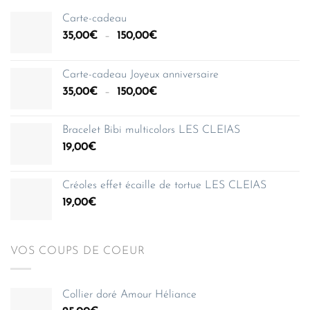
Carte-cadeau
Plage
35,00
€
–
150,00
€
de
prix :
Carte-cadeau Joyeux anniversaire
35,00€
Plage
35,00
€
–
150,00
€
à
de
150,00€
prix :
Bracelet Bibi multicolors LES CLEIAS
35,00€
19,00
€
à
150,00€
Créoles effet écaille de tortue LES CLEIAS
19,00
€
VOS COUPS DE COEUR
Collier doré Amour Héliance