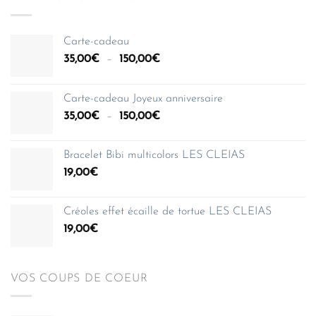
Carte-cadeau
Plage
35,00
€
–
150,00
€
de
prix :
Carte-cadeau Joyeux anniversaire
35,00€
Plage
35,00
€
–
150,00
€
à
de
150,00€
prix :
Bracelet Bibi multicolors LES CLEIAS
35,00€
19,00
€
à
150,00€
Créoles effet écaille de tortue LES CLEIAS
19,00
€
VOS COUPS DE COEUR