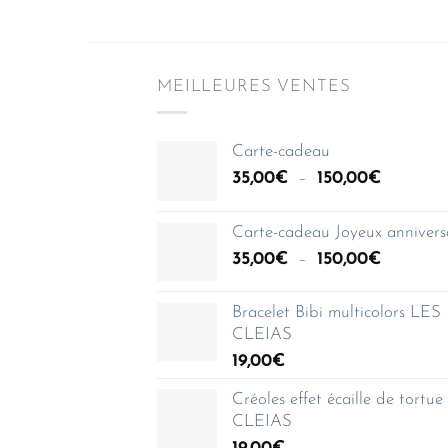
MEILLEURES VENTES
Carte-cadeau
Plage
35,00
€
–
150,00
€
de
prix :
Carte-cadeau Joyeux annivers
35,00€
Plage
35,00
€
–
150,00
€
à
de
150,00€
prix :
Bracelet Bibi multicolors LES
35,00€
CLEIAS
à
19,00
€
150,00€
Créoles effet écaille de tortu
CLEIAS