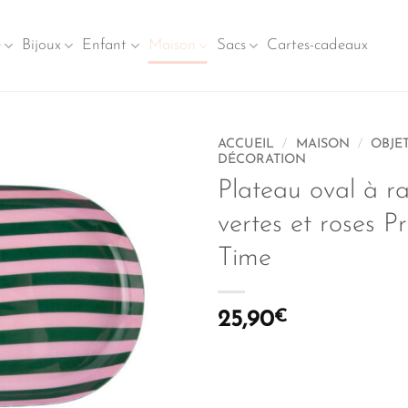
e
Bijoux
Enfant
Maison
Sacs
Cartes-cadeaux
ACCUEIL
/
MAISON
/
OBJE
DÉCORATION
Plateau oval à r
vertes et roses P
Time
25,90
€