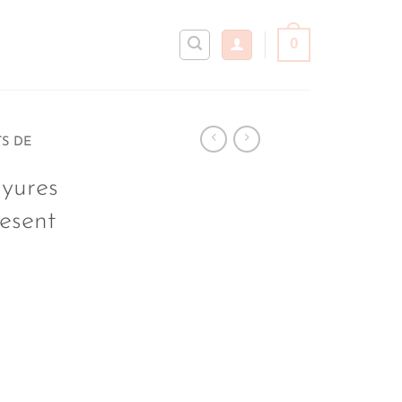
0
TS DE
ayures
resent