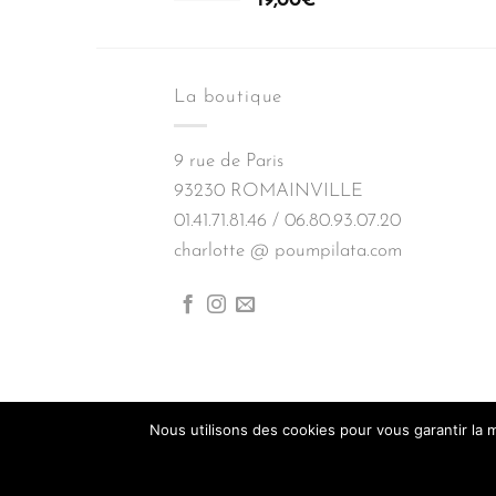
19,00
€
La boutique
9 rue de Paris
93230 ROMAINVILLE
01.41.71.81.46 / 06.80.93.07.20
charlotte @ poumpilata.com
Nous utilisons des cookies pour vous garantir la m