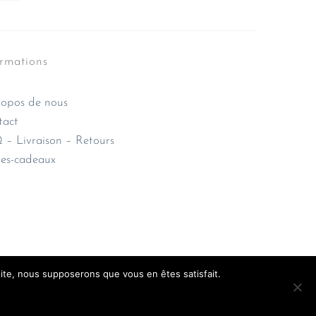
ormations
opos de nous
tact
– Livraison – Retours
es-cadeaux
 site, nous supposerons que vous en êtes satisfait.