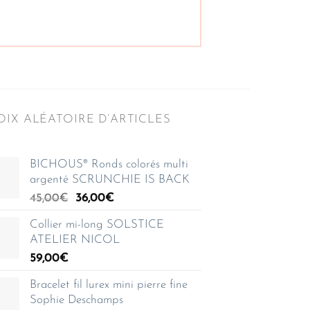
IX ALÉATOIRE D’ARTICLES
BICHOUS® Ronds colorés multi
argenté SCRUNCHIE IS BACK
Le
Le
45,00
€
36,00
€
prix
prix
Collier mi-long SOLSTICE
initial
actuel
ATELIER NICOL
était :
est :
59,00
€
45,00€.
36,00€.
Bracelet fil lurex mini pierre fine
Sophie Deschamps