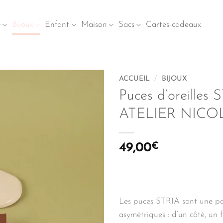
e
Bijoux
Enfant
Maison
Sacs
Cartes-cadeaux
ACCUEIL
/
BIJOUX
Puces d’oreilles 
ATELIER NICO
49,00
€
Les puces STRIA sont une pa
asymétriques : d’un côté, un f