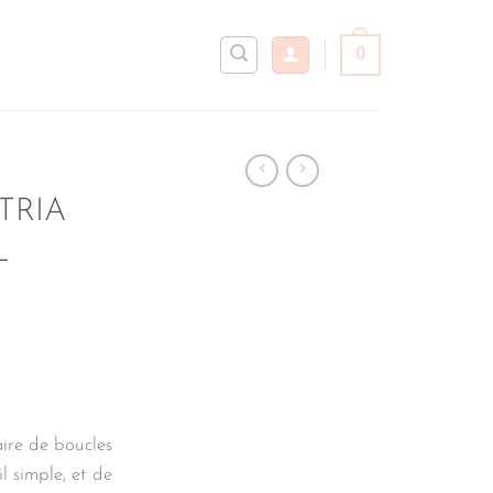
0
STRIA
L
ire de boucles
il simple, et de