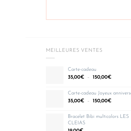
MEILLEURES VENTES
Carte-cadeau
Plage
35,00
€
–
150,00
€
de
prix :
Carte-cadeau Joyeux annivers
35,00€
Plage
35,00
€
–
150,00
€
à
de
150,00€
prix :
Bracelet Bibi multicolors LES
35,00€
CLEIAS
à
19,00
€