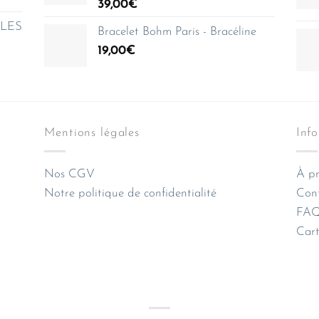
39,00
€
e LES
Bracelet Bohm Paris - Bracéline
19,00
€
Mentions légales
Inf
Nos CGV
À pr
Notre politique de confidentialité
Con
FAQ 
Cart