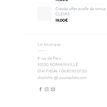
150,00€
Créoles effet écaille de tortu
CLEIAS
19,00
€
La boutique
9 rue de Paris
93230 ROMAINVILLE
01.41.71.81.46 / 06.80.93.07.20
charlotte @ poumpilata.com