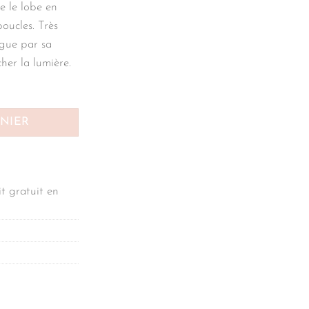
le le lobe en
boucles. Très
ngue par sa
cher la lumière.
ANIER
t gratuit en