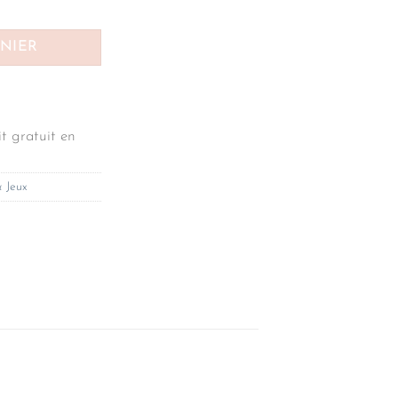
nge Le Petit Souk
ANIER
t gratuit en
& Jeux