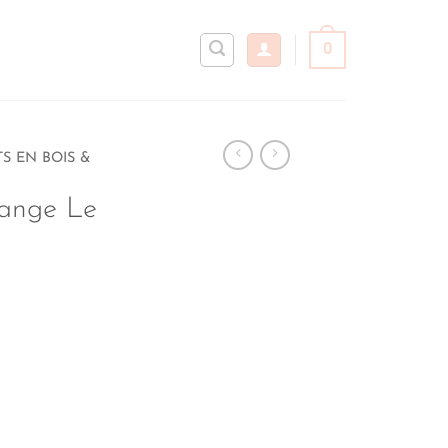
0
S EN BOIS &
range Le