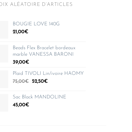
IX ALÉATOIRE D’ARTICLES
BOUGIE LOVE 140G
21,00
€
Beads Flex Bracelet bordeaux
marble VANESSA BARONI
39,00
€
Plaid TIVOLI Lin/ivoire HAOMY
Le
Le
75,00
€
52,50
€
prix
prix
initial
actuel
Sac Black MANDOLINE
était :
est :
45,00
€
75,00€.
52,50€.