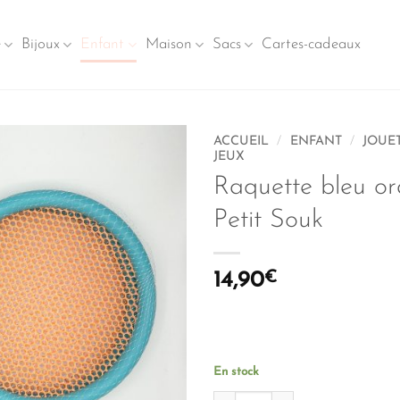
e
Bijoux
Enfant
Maison
Sacs
Cartes-cadeaux
ACCUEIL
/
ENFANT
/
JOUET
JEUX
Raquette bleu o
Petit Souk
14,90
€
En stock