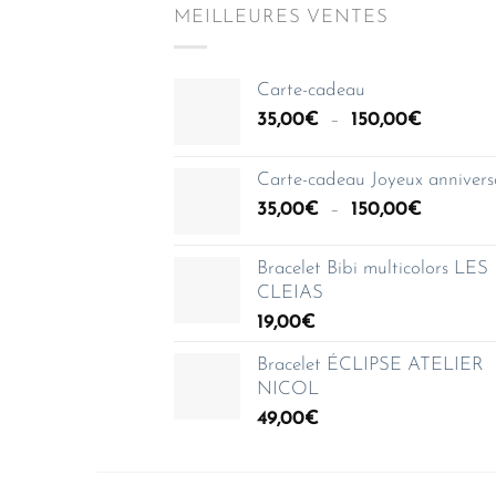
MEILLEURES VENTES
Carte-cadeau
Plage
35,00
€
–
150,00
€
de
prix :
Carte-cadeau Joyeux annivers
35,00€
Plage
35,00
€
–
150,00
€
à
de
150,00€
prix :
Bracelet Bibi multicolors LES
35,00€
CLEIAS
à
19,00
€
150,00€
Bracelet ÉCLIPSE ATELIER
NICOL
49,00
€