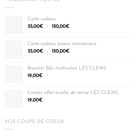
Carte-cadeau
Plage
35,00
€
–
150,00
€
de
prix :
Carte-cadeau Joyeux anniversaire
35,00€
Plage
35,00
€
–
150,00
€
à
de
150,00€
prix :
Bracelet Bibi multicolors LES CLEIAS
35,00€
19,00
€
à
150,00€
Créoles effet écaille de tortue LES CLEIAS
19,00
€
VOS COUPS DE COEUR