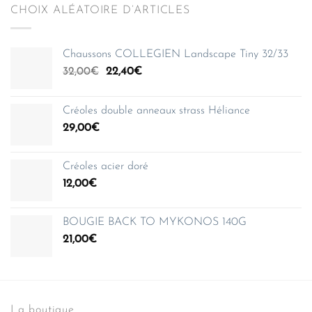
CHOIX ALÉATOIRE D’ARTICLES
Chaussons COLLEGIEN Landscape Tiny 32/33
Le
Le
32,00
€
22,40
€
prix
prix
initial
actuel
Créoles double anneaux strass Héliance
était :
est :
29,00
€
32,00€.
22,40€.
Créoles acier doré
12,00
€
BOUGIE BACK TO MYKONOS 140G
21,00
€
La boutique