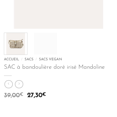
ACCUEIL
/
SACS
/
SACS VEGAN
SAC à bandoulière doré irisé Mandoline
€
Le
€
Le
39,00
27,30
prix
prix
initial
actuel
était :
est :