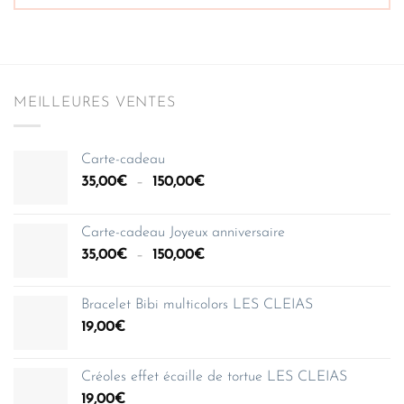
MEILLEURES VENTES
Carte-cadeau
Plage
35,00
€
–
150,00
€
de
prix :
Carte-cadeau Joyeux anniversaire
35,00€
Plage
35,00
€
–
150,00
€
à
de
150,00€
prix :
Bracelet Bibi multicolors LES CLEIAS
35,00€
19,00
€
à
150,00€
Créoles effet écaille de tortue LES CLEIAS
19,00
€