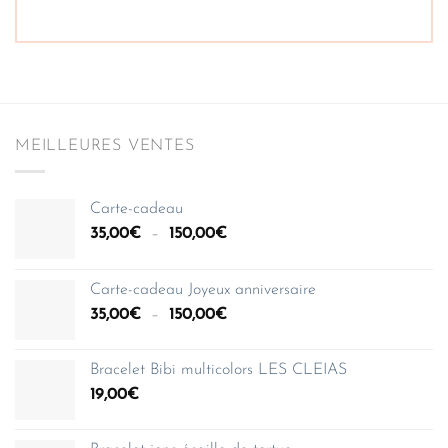
MEILLEURES VENTES
Carte-cadeau
Plage
35,00
€
–
150,00
€
de
prix :
Carte-cadeau Joyeux anniversaire
35,00€
Plage
35,00
€
–
150,00
€
à
de
150,00€
prix :
Bracelet Bibi multicolors LES CLEIAS
35,00€
19,00
€
à
150,00€