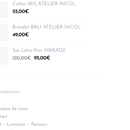
Collier IRIS ATELIER NICOL
55,00
€
Bracelet BALI ATELIER NICOL
49,00
€
Sac Léna Noir MARADJI
Le
Le
120,00
€
95,00
€
prix
prix
initial
actuel
était :
est :
120,00€.
95,00€.
ormations
opos de nous
tact
– Livraison – Retours