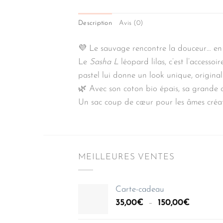
Description
Avis (0)
💜 Le sauvage rencontre la douceur… en
Le
Sasha L
léopard lilas, c’est l’accesso
pastel lui donne un look unique, original 
🌿 Avec son coton bio épais, sa grande c
Un sac coup de cœur pour les âmes créat
MEILLEURES VENTES
Carte-cadeau
Plage
35,00
€
–
150,00
€
de