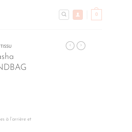
0
TISSU
asha
HINDBAG
 à l’arrière et