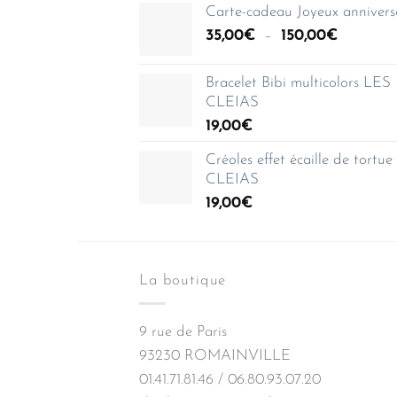
prix :
Carte-cadeau Joyeux annivers
35,00€
Plage
35,00
€
–
150,00
€
à
de
150,00€
prix :
Bracelet Bibi multicolors LES
35,00€
CLEIAS
à
19,00
€
150,00€
Créoles effet écaille de tortu
CLEIAS
19,00
€
La boutique
9 rue de Paris
93230 ROMAINVILLE
01.41.71.81.46 / 06.80.93.07.20