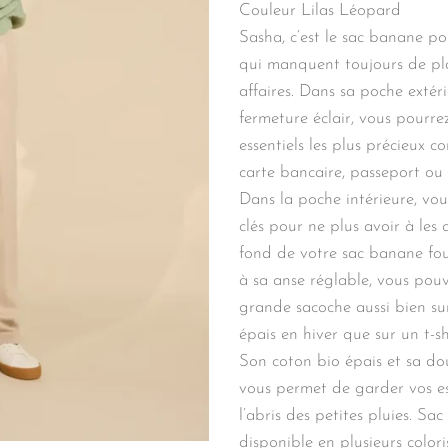
Couleur Lilas Léopard
Sasha, c’est le sac banane pou
qui manquent toujours de pl
affaires. Dans sa poche extér
fermeture éclair, vous pourre
essentiels les plus précieux 
carte bancaire, passeport ou 
Dans la poche intérieure, vous
clés pour ne plus avoir à les
fond de votre sac banane fou
à sa anse réglable, vous pou
grande sacoche aussi bien s
épais en hiver que sur un t-shi
Son coton bio épais et sa do
vous permet de garder vos es
l’abris des petites pluies. Sa
disponible en plusieurs color