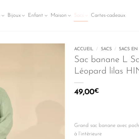
e
Bijoux
Enfant
Maison
Sacs
Cartes-cadeaux
ACCUEIL
/
SACS
/
SACS EN 
Sac banane L S
Léopard lilas 
49,00
€
Grand sac banane avec poches
à l’intérieure