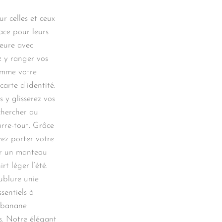
r celles et ceux
ace pour leurs
ieure avec
z y ranger vos
comme votre
carte d’identité.
 y glisserez vos
 chercher au
rre-tout. Grâce
vez porter votre
ur un manteau
rt léger l’été.
ublure unie
sentiels à
c banane
is. Notre élégant