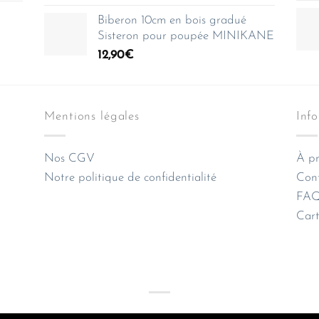
Biberon 10cm en bois gradué
Sisteron pour poupée MINIKANE
12,90
€
Mentions légales
Inf
Nos CGV
À pr
Notre politique de confidentialité
Con
FAQ 
Cart