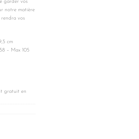
e garder vos
our notre matière
i rendra vos
9,5 cm
 58 – Max 105
t gratuit en