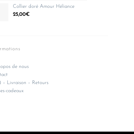
Collier doré Amour Héliance
25,00
€
ormations
opos de nous
tact
– Livraison – Retours
es-cadeaux