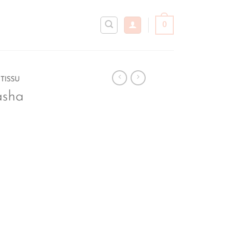
0
TISSU
asha