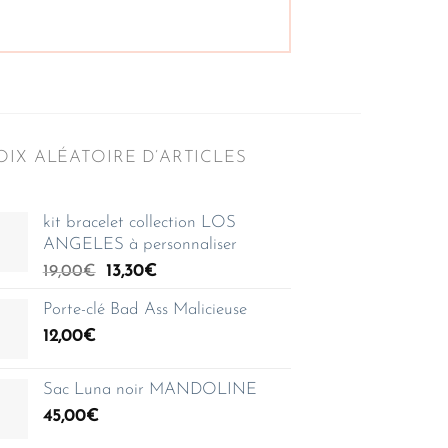
IX ALÉATOIRE D’ARTICLES
kit bracelet collection LOS
ANGELES à personnaliser
Le
Le
19,00
€
13,30
€
prix
prix
Porte-clé Bad Ass Malicieuse
initial
actuel
12,00
€
était :
est :
19,00€.
13,30€.
Sac Luna noir MANDOLINE
45,00
€