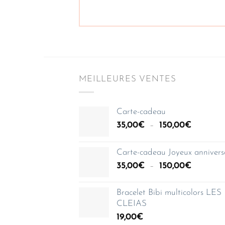
MEILLEURES VENTES
Carte-cadeau
Plage
35,00
€
–
150,00
€
de
prix :
Carte-cadeau Joyeux annivers
35,00€
Plage
35,00
€
–
150,00
€
à
de
150,00€
prix :
Bracelet Bibi multicolors LES
35,00€
CLEIAS
à
19,00
€
150,00€