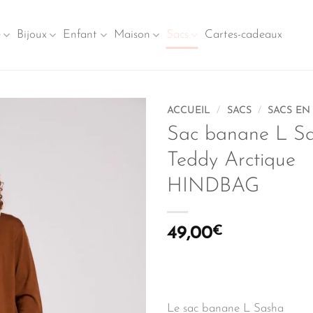
e
Bijoux
Enfant
Maison
Sacs
Cartes-cadeaux
ACCUEIL
/
SACS
/
SACS EN 
Sac banane L S
Teddy Arctique
HINDBAG
49,00
€
Le sac banane L Sasha