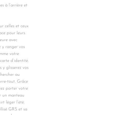
 à l’arrière et
r celles et ceux
ace pour leurs
ieure avec
z y ranger vos
comme votre
carte d’identité.
 y glisserez vos
 chercher au
rre-tout. Grâce
vez porter votre
ur un manteau
rt léger l’été.
llisé GRS et sa