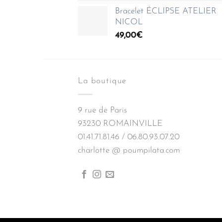
Bracelet ÉCLIPSE ATELIER
NICOL
49,00
€
La boutique
9 rue de Paris
93230 ROMAINVILLE
01.41.71.81.46 / 06.80.93.07.20
charlotte @ poumpilata.com