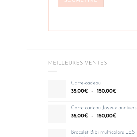
MEILLEURES VENTES
Carte-cadeau
Plage
35,00
€
–
150,00
€
de
prix :
Carte-cadeau Joyeux annivers
35,00€
Plage
35,00
€
–
150,00
€
à
de
150,00€
prix :
Bracelet Bibi multicolors LES
35,00€