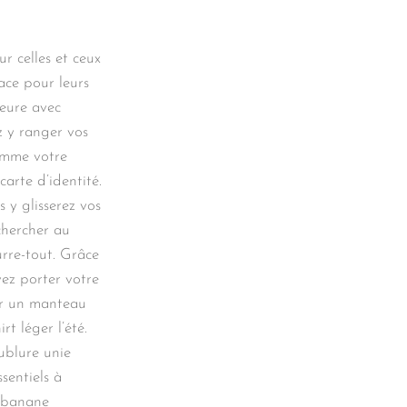
r celles et ceux
ace pour leurs
ieure avec
z y ranger vos
comme votre
carte d’identité.
 y glisserez vos
 chercher au
rre-tout. Grâce
vez porter votre
ur un manteau
rt léger l’été.
ublure unie
sentiels à
c banane