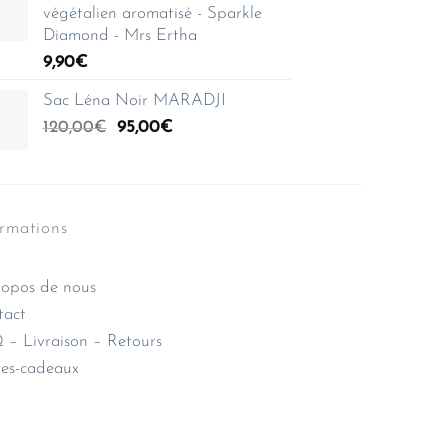
végétalien aromatisé - Sparkle
Diamond - Mrs Ertha
9,90
€
Sac Léna Noir MARADJI
Le
Le
120,00
€
95,00
€
prix
prix
initial
actuel
était :
est :
120,00€.
95,00€.
ormations
opos de nous
tact
– Livraison – Retours
es-cadeaux