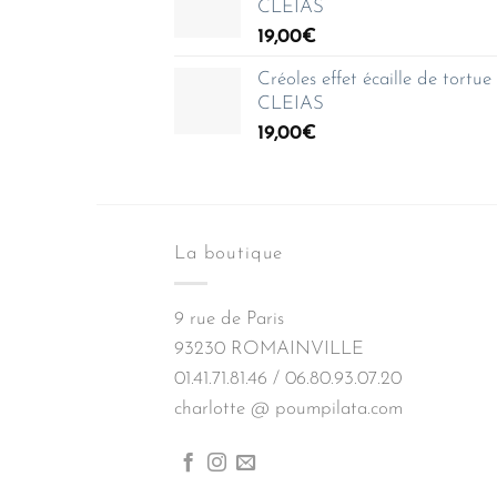
CLEIAS
à
19,00
€
150,00€
Créoles effet écaille de tortu
CLEIAS
19,00
€
La boutique
9 rue de Paris
93230 ROMAINVILLE
01.41.71.81.46 / 06.80.93.07.20
charlotte @ poumpilata.com