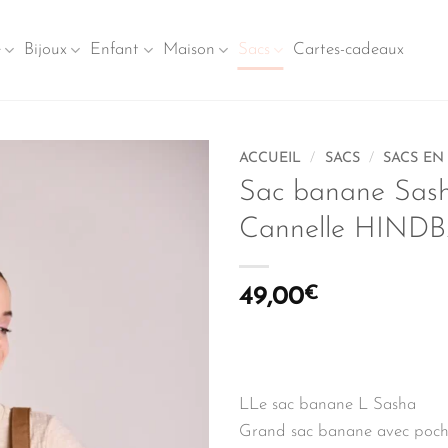
e
Bijoux
Enfant
Maison
Sacs
Cartes-cadeaux
ACCUEIL
/
SACS
/
SACS EN 
Sac banane Sas
Cannelle HIND
49,00
€
LLe sac banane L Sasha
Grand sac banane avec poches