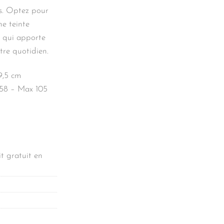
is. Optez pour
ne teinte
, qui apporte
tre quotidien.
9,5 cm
 58 – Max 105
t gratuit en