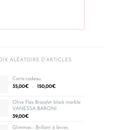
IX ALÉATOIRE D’ARTICLES
Carte-cadeau
Plage
35,00
€
–
150,00
€
de
prix :
Olive Flex Bracelet black marble
35,00€
VANESSA BARONI
à
39,00
€
150,00€
Glimmies - Brillant à lèvres