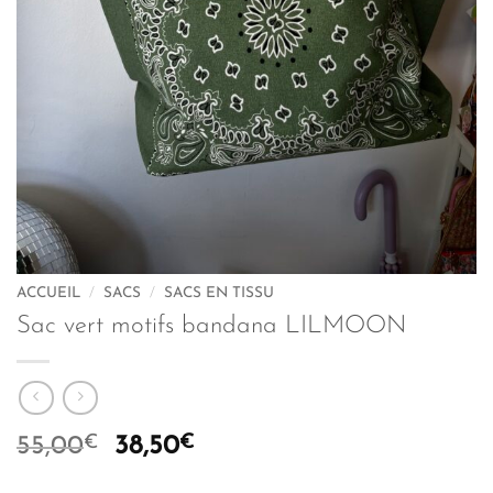
ACCUEIL
/
SACS
/
SACS EN TISSU
Sac vert motifs bandana LILMOON
€
Le
€
Le
55,00
38,50
prix
prix