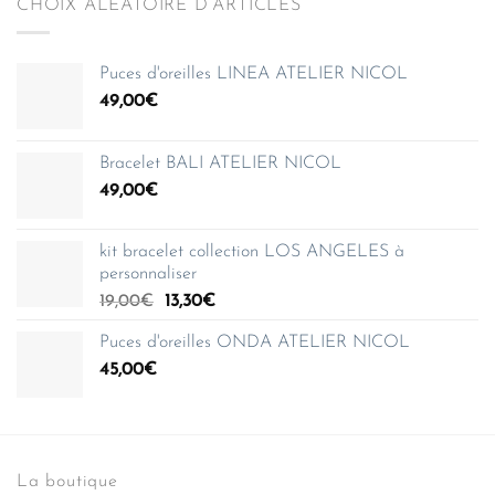
CHOIX ALÉATOIRE D’ARTICLES
Puces d'oreilles LINEA ATELIER NICOL
49,00
€
Bracelet BALI ATELIER NICOL
49,00
€
kit bracelet collection LOS ANGELES à
personnaliser
Le
Le
19,00
€
13,30
€
prix
prix
Puces d'oreilles ONDA ATELIER NICOL
initial
actuel
45,00
€
était :
est :
19,00€.
13,30€.
La boutique