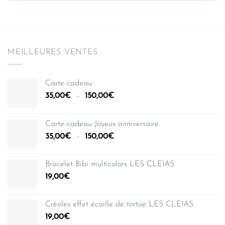
MEILLEURES VENTES
Carte-cadeau
Plage
35,00
€
–
150,00
€
de
prix :
Carte-cadeau Joyeux anniversaire
35,00€
Plage
35,00
€
–
150,00
€
à
de
150,00€
prix :
Bracelet Bibi multicolors LES CLEIAS
35,00€
19,00
€
à
150,00€
Créoles effet écaille de tortue LES CLEIAS
19,00
€