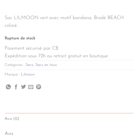
initial
actuel
était :
est :
55,00€.
38,50€.
Sac LILMOON vert avec motif bandana. Brodé BEACH
coloré.
Rupture de stock
Paiement sécurisé par CB.
Expédition sous 72h ou retrait gratuit en boutique.
Catégories :
Sacs
,
Sacs en tissu
Marque :
Lilmoon
Avis (0)
Avis