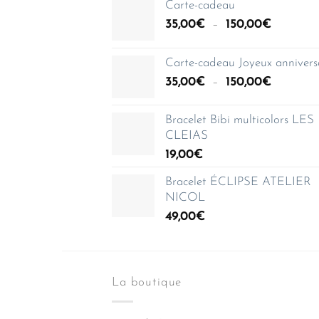
Carte-cadeau
Plage
35,00
€
–
150,00
€
de
prix :
Carte-cadeau Joyeux annivers
35,00€
Plage
35,00
€
–
150,00
€
à
de
150,00€
prix :
Bracelet Bibi multicolors LES
35,00€
CLEIAS
à
19,00
€
150,00€
Bracelet ÉCLIPSE ATELIER
NICOL
49,00
€
La boutique