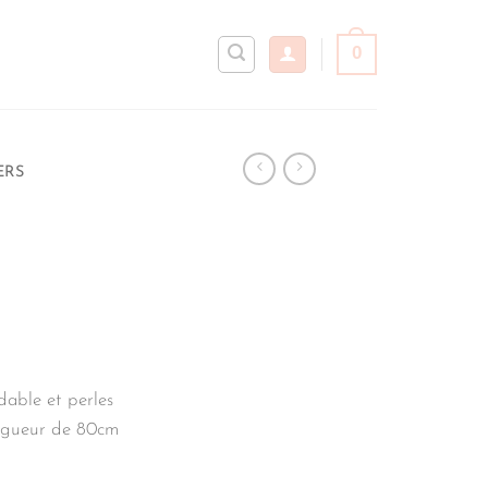
0
ERS
dable et perles
ongueur de 80cm