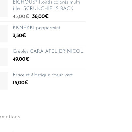
BICHOUS® Ronds colorés multi
bleu SCRUNCHIE IS BACK
Le
Le
45,00
€
36,00
€
prix
prix
KKNEKKI peppermint
initial
actuel
3,50
€
était :
est :
45,00€.
36,00€.
Créoles CARA ATELIER NICOL
49,00
€
Bracelet élastique coeur vert
15,00
€
ormations