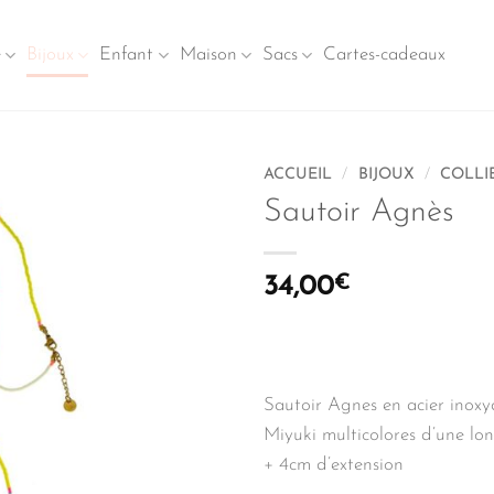
e
Bijoux
Enfant
Maison
Sacs
Cartes-cadeaux
ACCUEIL
/
BIJOUX
/
COLLI
Sautoir Agnès
34,00
€
Sautoir Agnes en acier inoxy
Miyuki multicolores d’une l
+ 4cm d’extension