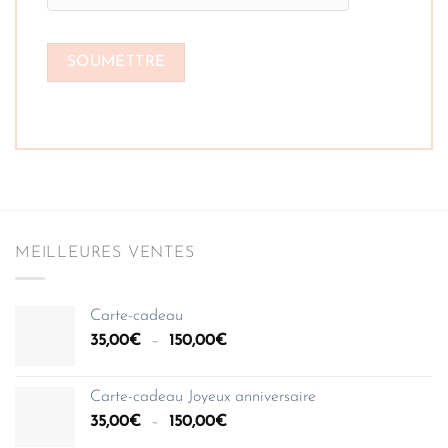
MEILLEURES VENTES
Carte-cadeau
Plage
35,00
€
–
150,00
€
de
prix :
Carte-cadeau Joyeux anniversaire
35,00€
Plage
35,00
€
–
150,00
€
à
de
150,00€