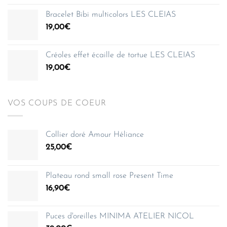
prix :
Bracelet Bibi multicolors LES CLEIAS
35,00€
19,00
€
à
150,00€
Créoles effet écaille de tortue LES CLEIAS
19,00
€
VOS COUPS DE COEUR
Collier doré Amour Héliance
25,00
€
Plateau rond small rose Present Time
16,90
€
Puces d'oreilles MINIMA ATELIER NICOL