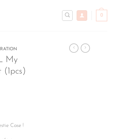
0
RATION
 My
t (1pcs)
stie Case !