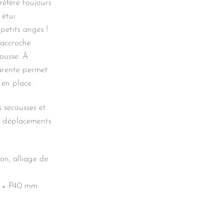
éféré toujours
 étui
petits anges !
’accroche
ousse. À
parente permet
 en place.
 secousses et
s déplacements
on, alliage de
0 × P40 mm