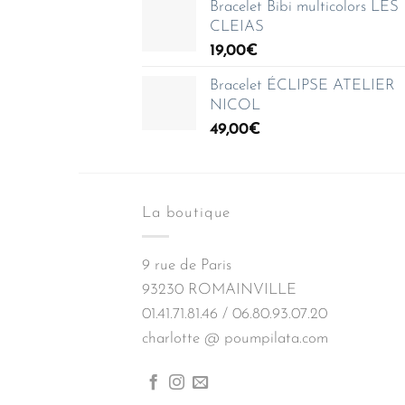
Bracelet Bibi multicolors LES
35,00€
CLEIAS
à
19,00
€
150,00€
Bracelet ÉCLIPSE ATELIER
NICOL
49,00
€
La boutique
9 rue de Paris
93230 ROMAINVILLE
01.41.71.81.46 / 06.80.93.07.20
charlotte @ poumpilata.com