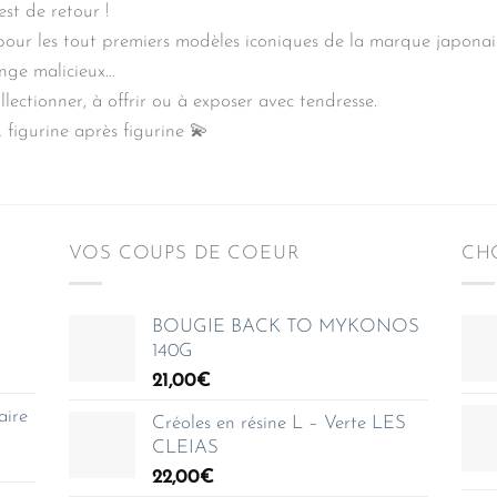
st de retour !
pour les tout premiers modèles iconiques de la marque japona
inge malicieux…
ectionner, à offrir ou à exposer avec tendresse.
 figurine après figurine 💫
VOS COUPS DE COEUR
CHO
BOUGIE BACK TO MYKONOS
140G
21,00
€
aire
Créoles en résine L – Verte LES
CLEIAS
22,00
€