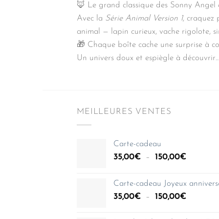
🦊 Le grand classique des Sonny Angel e
Avec la
Série Animal Version 1
, craquez 
animal — lapin curieux, vache rigolote, s
🎁 Chaque boîte cache une surprise à coll
Un univers doux et espiègle à découvrir…
MEILLEURES VENTES
Carte-cadeau
Plage
35,00
€
–
150,00
€
de
prix :
Carte-cadeau Joyeux annivers
35,00€
Plage
35,00
€
–
150,00
€
à
de
150,00€
prix :