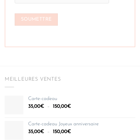
MEILLEURES VENTES
Carte-cadeau
Plage
35,00
€
–
150,00
€
de
prix :
Carte-cadeau Joyeux anniversaire
35,00€
Plage
35,00
€
–
150,00
€
à
de
150,00€