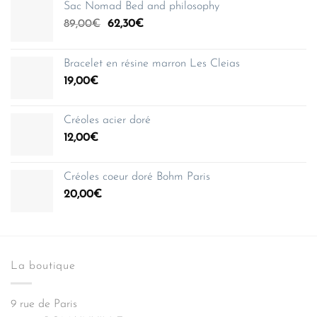
Sac Nomad Bed and philosophy
Le
Le
89,00
€
62,30
€
prix
prix
initial
actuel
Bracelet en résine marron Les Cleias
était :
est :
19,00
€
89,00€.
62,30€.
Créoles acier doré
12,00
€
Créoles coeur doré Bohm Paris
20,00
€
La boutique
9 rue de Paris