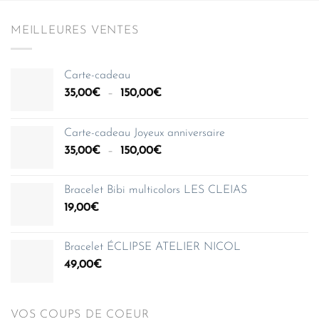
MEILLEURES VENTES
Carte-cadeau
Plage
35,00
€
–
150,00
€
de
prix :
Carte-cadeau Joyeux anniversaire
35,00€
Plage
35,00
€
–
150,00
€
à
de
150,00€
prix :
Bracelet Bibi multicolors LES CLEIAS
35,00€
19,00
€
à
150,00€
Bracelet ÉCLIPSE ATELIER NICOL
49,00
€
VOS COUPS DE COEUR