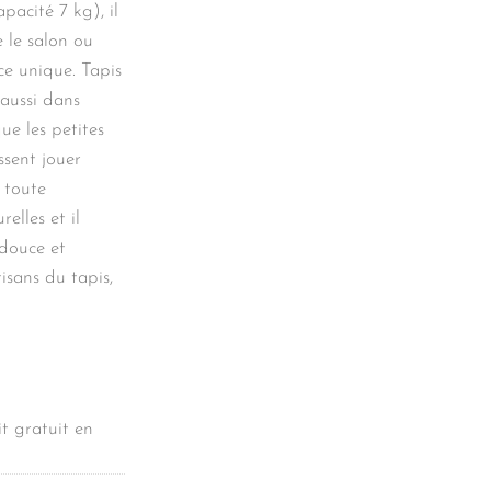
pacité 7 kg), il
e le salon ou
ce unique. Tapis
aussi dans
e les petites
issent jouer
n toute
relles et il
 douce et
tisans du tapis,
t gratuit en