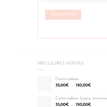
MEILLEURES VENTES
Carte-cadeau
Plage
35,00
€
–
150,00
€
de
prix :
Carte-cadeau Joyeux annivers
35,00€
Plage
35,00
€
–
150,00
€
à