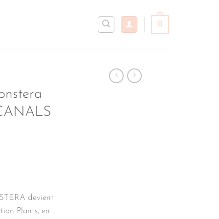
0
onstera
 CANALS
NSTERA devient
ction Plants, en