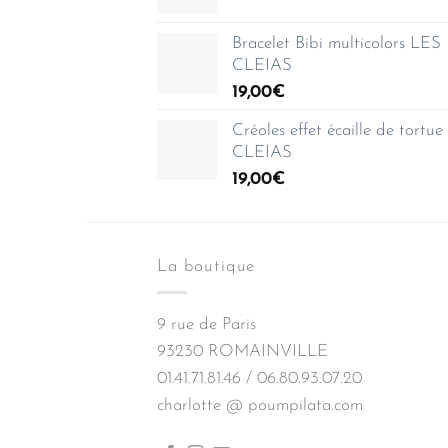
de
150,00€
prix :
Bracelet Bibi multicolors LES
35,00€
CLEIAS
à
19,00
€
150,00€
Créoles effet écaille de tortu
CLEIAS
19,00
€
La boutique
9 rue de Paris
93230 ROMAINVILLE
01.41.71.81.46 / 06.80.93.07.20
charlotte @ poumpilata.com