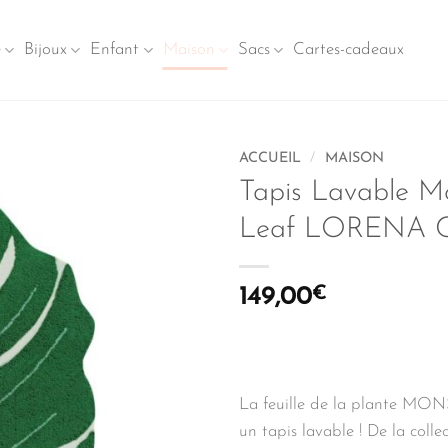
e
Bijoux
Enfant
Maison
Sacs
Cartes-cadeaux
ACCUEIL
/
MAISON
Tapis Lavable M
Leaf LORENA
149,00
€
La feuille de la plante MO
un tapis lavable ! De la colle