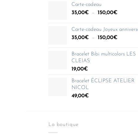
Carte-cadeau
Plage
35,00
€
–
150,00
€
de
prix :
Carte-cadeau Joyeux annivers
35,00€
Plage
35,00
€
–
150,00
€
à
de
150,00€
prix :
Bracelet Bibi multicolors LES
35,00€
CLEIAS
à
19,00
€
150,00€
Bracelet ÉCLIPSE ATELIER
NICOL
49,00
€
La boutique