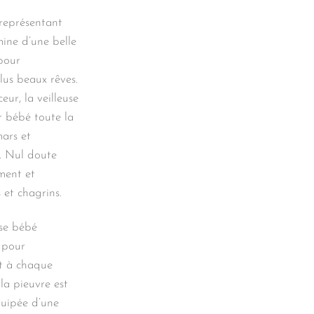
 représentant
mine d’une belle
pour
us beaux rêves.
eur, la veilleuse
r bébé toute la
mars et
s. Nul doute
ement et
 et chagrins.
use bébé
 pour
t à chaque
la pieuvre est
équipée d’une