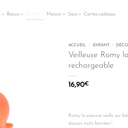
e
Bijoux
Enfant
Maison
Sacs
Cartes-cadeaux
ACCUEIL
/
ENFANT
/
DÉCO
Veilleuse Romy l
rechargeable
16,90
€
Romy la pieuvre veille sur b
douces nuits bercées !