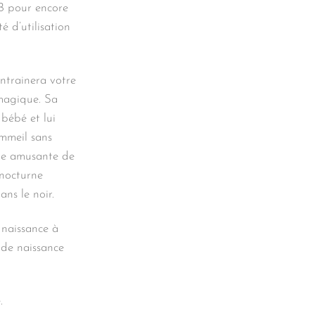
B pour encore
é d’utilisation
ntrainera votre
magique. Sa
bébé et lui
ommeil sans
rme amusante de
 nocturne
ans le noir.
 naissance à
e de naissance
.