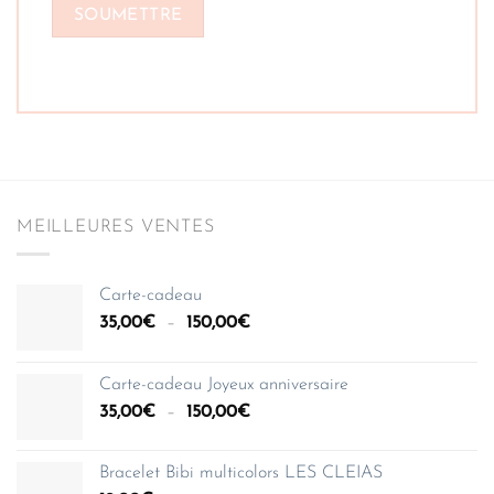
MEILLEURES VENTES
Carte-cadeau
Plage
35,00
€
–
150,00
€
de
prix :
Carte-cadeau Joyeux anniversaire
35,00€
Plage
35,00
€
–
150,00
€
à
de
150,00€
prix :
Bracelet Bibi multicolors LES CLEIAS
35,00€