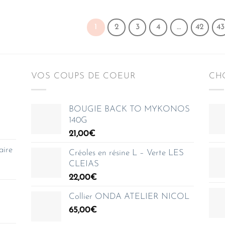
1
2
3
4
…
42
43
VOS COUPS DE COEUR
CHO
BOUGIE BACK TO MYKONOS
140G
21,00
€
aire
Créoles en résine L – Verte LES
CLEIAS
22,00
€
Collier ONDA ATELIER NICOL
65,00
€