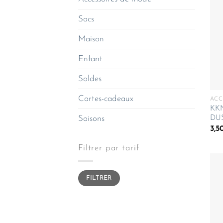
Sacs
Maison
Enfant
Soldes
Cartes-cadeaux
ACC
KK
DU
Saisons
3,5
Filtrer par tarif
Prix
Prix
FILTRER
min
max