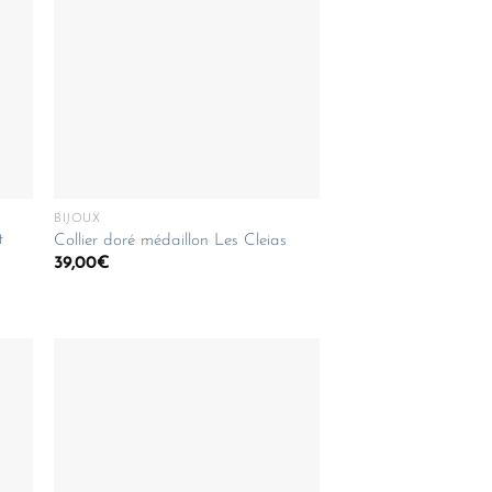
plus
ancien
BIJOUX
t
Collier doré médaillon Les Cleias
39,00
€