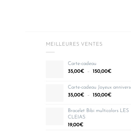
MEILLEURES VENTES
Carte-cadeau
Plage
35,00
€
–
150,00
€
de
prix :
Carte-cadeau Joyeux annivers
35,00€
Plage
35,00
€
–
150,00
€
à
de
150,00€
prix :
Bracelet Bibi multicolors LES
35,00€
CLEIAS
à
19,00
€
150,00€