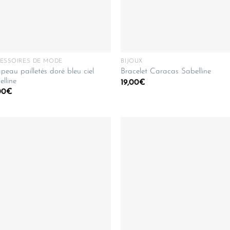
ESSOIRES DE MODE
BIJOUX
eau pailletés doré bleu ciel
Bracelet Caracas Sabelline
lline
19,00
€
00
€