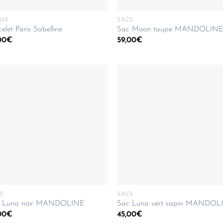
OUX
SACS
elet Paris Sabelline
Sac Moon taupe MANDOLIN
00
€
59,00
€
S
SACS
 Luna noir MANDOLINE
Sac Luna vert sapin MANDOL
00
€
45,00
€