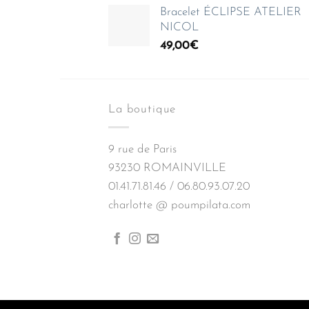
Bracelet ÉCLIPSE ATELIER
NICOL
49,00
€
La boutique
9 rue de Paris
93230 ROMAINVILLE
01.41.71.81.46 / 06.80.93.07.20
charlotte @ poumpilata.com