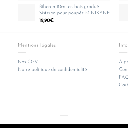
Biberon 10cm en bois gradué
Sisteron pour poupée MINIKANE
12,90
€
Mentions légales
Inf
Nos CGV
À pr
Notre politique de confidentialité
Con
FAQ 
Cart