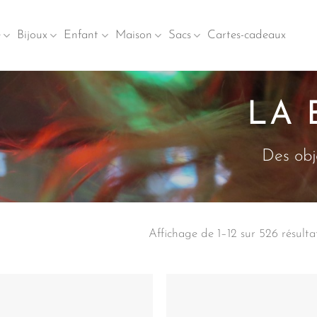
e
Bijoux
Enfant
Maison
Sacs
Cartes-cadeaux
LA 
Des obj
Affichage de 1–12 sur 526 résulta