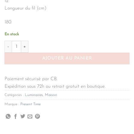
12
Longueur du fil (cm)
180
En stock
quantité de Lampe Aro burgundy red Present Time
AJOUTER AU PANIER
Paiement sécurisé par CB.
Expédition sous 72h ou retrait gratuit en boutique.
Catégories :
Luminaires
,
Maison
Marque :
Present Time