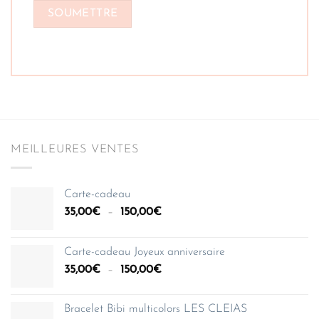
MEILLEURES VENTES
Carte-cadeau
Plage
35,00
€
–
150,00
€
de
prix :
Carte-cadeau Joyeux anniversaire
35,00€
Plage
35,00
€
–
150,00
€
à
de
150,00€
prix :
Bracelet Bibi multicolors LES CLEIAS
35,00€