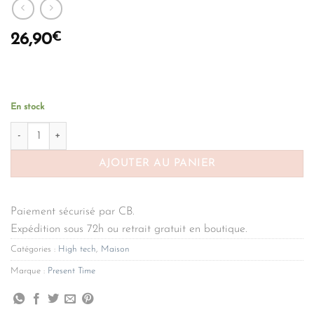
€
26,90
En stock
quantité de Sound box Moder Cuckoo dark blue Present Time
AJOUTER AU PANIER
Paiement sécurisé par CB.
Expédition sous 72h ou retrait gratuit en boutique.
Catégories :
High tech
,
Maison
Marque :
Present Time