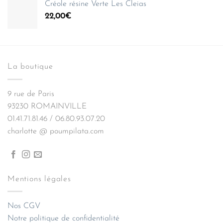
Créole résine Verte Les Cleias
initial
actuel
22,00
€
était :
est :
35,90€.
25,13€.
La boutique
9 rue de Paris
93230 ROMAINVILLE
01.41.71.81.46 / 06.80.93.07.20
charlotte @ poumpilata.com
Mentions légales
Nos CGV
Notre politique de confidentialité