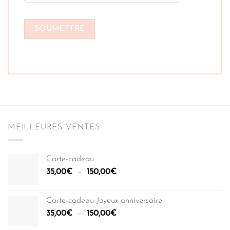
MEILLEURES VENTES
Carte-cadeau
Plage
35,00
€
–
150,00
€
de
prix :
Carte-cadeau Joyeux anniversaire
35,00€
Plage
35,00
€
–
150,00
€
à
de
150,00€