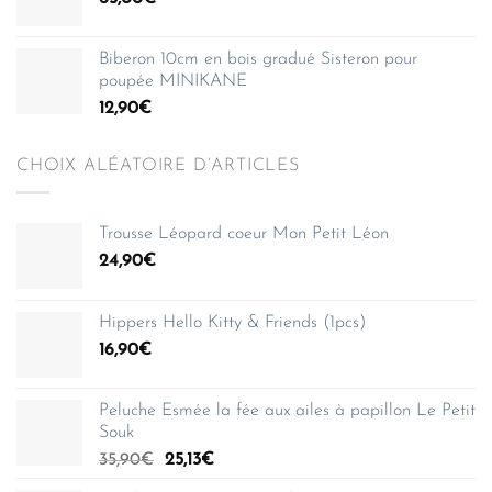
Biberon 10cm en bois gradué Sisteron pour
poupée MINIKANE
12,90
€
CHOIX ALÉATOIRE D’ARTICLES
Trousse Léopard coeur Mon Petit Léon
24,90
€
Hippers Hello Kitty & Friends (1pcs)
16,90
€
Peluche Esmée la fée aux ailes à papillon Le Petit
Souk
Le
Le
35,90
€
25,13
€
prix
prix