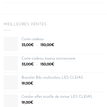
MEILLEURES VENTES
Carte-cadeau
Plage
35,00
€
–
150,00
€
de
prix :
Carte-cadeau Joyeux anniversaire
35,00€
Plage
35,00
€
–
150,00
€
à
de
150,00€
prix :
Bracelet Bibi multicolors LES CLEIAS
35,00€
19,00
€
à
150,00€
Créoles effet écaille de tortue LES CLEIAS
19,00
€