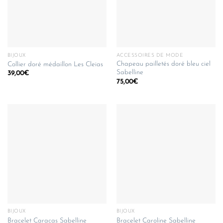
BIJOUX
ACCESSOIRES DE MODE
Chapeau pailletés doré bleu ciel
Collier doré médaillon Les Cleias
Sabelline
39,00
€
75,00
€
BIJOUX
BIJOUX
Bracelet Caracas Sabelline
Bracelet Caroline Sabelline