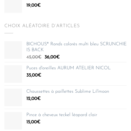
19,00
€
CHOIX ALÉATOIRE D’ARTICLES
BICHOUS® Ronds colorés multi bleu SCRUNCHIE
IS BACK
Le
Le
45,00
€
36,00
€
prix
prix
Puces d'oreilles AURUM ATELIER NICOL
initial
actuel
35,00
€
était :
est :
45,00€.
36,00€.
Chaussettes à paillettes Sublime Lil'moon
12,00
€
Pince à cheveux teckel léopard clair
15,00
€