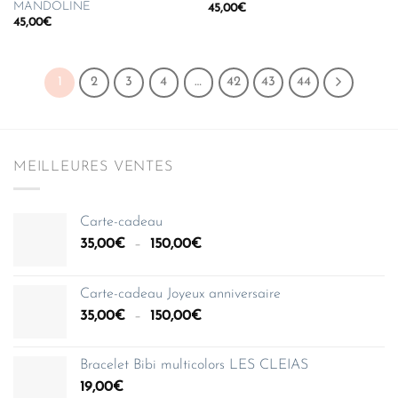
MANDOLINE
45,00
€
45,00
€
1
2
3
4
…
42
43
44
MEILLEURES VENTES
Carte-cadeau
Plage
35,00
€
–
150,00
€
de
prix :
Carte-cadeau Joyeux anniversaire
35,00€
Plage
35,00
€
–
150,00
€
à
de
150,00€
prix :
Bracelet Bibi multicolors LES CLEIAS
35,00€
19,00
€
à