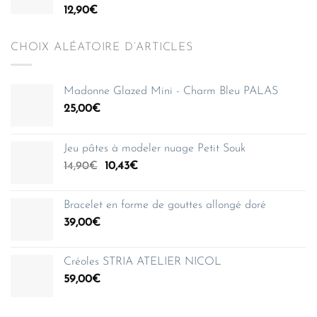
12,90
€
CHOIX ALÉATOIRE D’ARTICLES
Madonne Glazed Mini - Charm Bleu PALAS
25,00
€
Jeu pâtes à modeler nuage Petit Souk
Le
Le
14,90
€
10,43
€
prix
prix
initial
actuel
Bracelet en forme de gouttes allongé doré
était :
est :
39,00
€
14,90€.
10,43€.
Créoles STRIA ATELIER NICOL
59,00
€