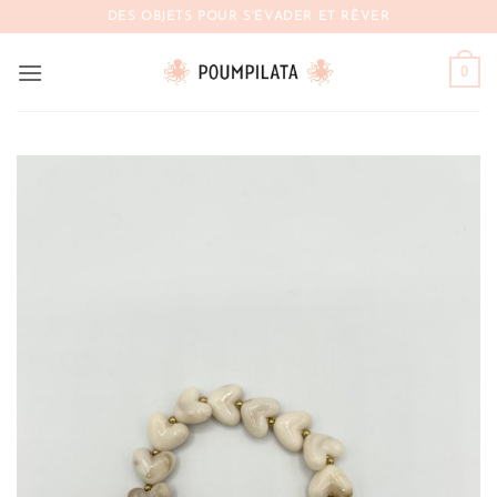
Passer
DES OBJETS POUR S'ÉVADER ET RÊVER
au
contenu
0