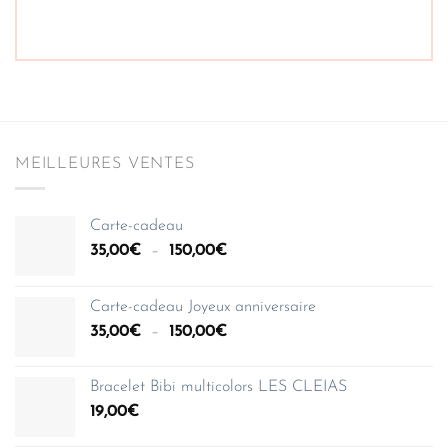
MEILLEURES VENTES
Carte-cadeau
Plage
35,00
€
–
150,00
€
de
prix :
Carte-cadeau Joyeux anniversaire
35,00€
Plage
35,00
€
–
150,00
€
à
de
150,00€
prix :
Bracelet Bibi multicolors LES CLEIAS
35,00€
19,00
€
à
150,00€