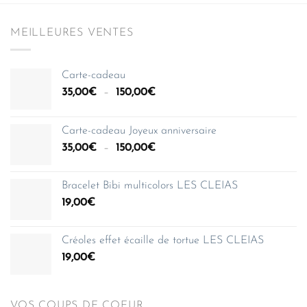
MEILLEURES VENTES
Carte-cadeau
Plage
35,00
€
–
150,00
€
de
prix :
Carte-cadeau Joyeux anniversaire
35,00€
Plage
35,00
€
–
150,00
€
à
de
150,00€
prix :
Bracelet Bibi multicolors LES CLEIAS
35,00€
19,00
€
à
150,00€
Créoles effet écaille de tortue LES CLEIAS
19,00
€
VOS COUPS DE COEUR