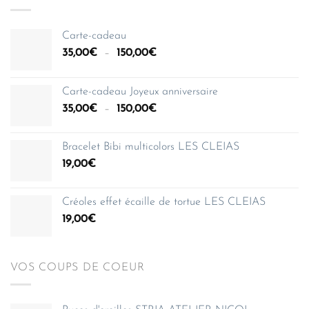
Carte-cadeau
Plage
35,00
€
–
150,00
€
de
prix :
Carte-cadeau Joyeux anniversaire
35,00€
Plage
35,00
€
–
150,00
€
à
de
150,00€
prix :
Bracelet Bibi multicolors LES CLEIAS
35,00€
19,00
€
à
150,00€
Créoles effet écaille de tortue LES CLEIAS
19,00
€
VOS COUPS DE COEUR