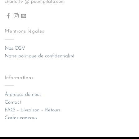
charlotte @ poumpilata.com
Mentions légales
Nos CGV
Notre politique de confidentialité
Informations
À propos de nous
Contact
FAQ – Livraison – Retours
Cartes-cadeaux