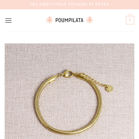
Passer
DES OBJETS POUR S'ÉVADER ET RÊVER
au
contenu
0