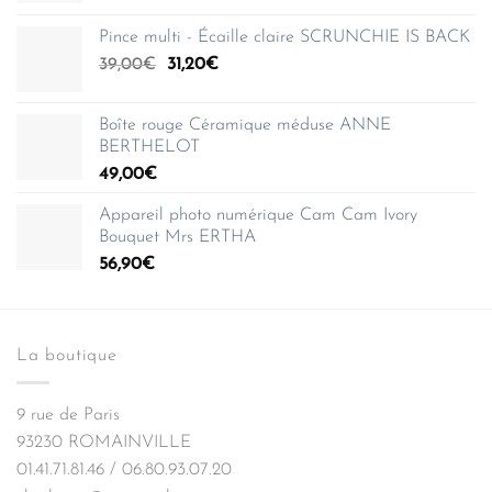
Pince multi - Écaille claire SCRUNCHIE IS BACK
Le
Le
39,00
€
31,20
€
prix
prix
initial
actuel
Boîte rouge Céramique méduse ANNE
était :
est :
BERTHELOT
39,00€.
31,20€.
49,00
€
Appareil photo numérique Cam Cam Ivory
Bouquet Mrs ERTHA
56,90
€
La boutique
9 rue de Paris
93230 ROMAINVILLE
01.41.71.81.46 / 06.80.93.07.20