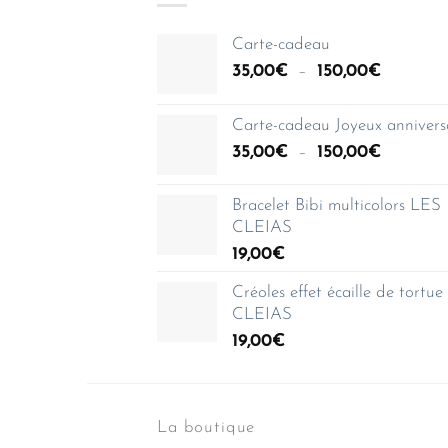
Carte-cadeau
Plage
35,00
€
–
150,00
€
de
prix :
Carte-cadeau Joyeux annivers
35,00€
Plage
35,00
€
–
150,00
€
à
de
150,00€
prix :
Bracelet Bibi multicolors LES
35,00€
CLEIAS
à
19,00
€
150,00€
Créoles effet écaille de tortu
CLEIAS
19,00
€
La boutique