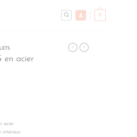
0
LETS
S en acier
n acier
 intérieur