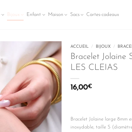
e
Bijoux
Enfant
Maison
Sacs
Cartes-cadeaux
ACCUEIL
/
BIJOUX
/
BRACE
Bracelet Jolaine 
LES CLEIAS
16,00
€
Bracelet Jolaine large 8mm e
inoxydable, taille S (diamètre