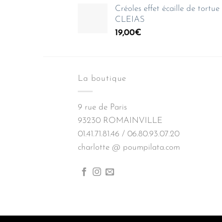
Créoles effet écaille de tortu
CLEIAS
19,00
€
La boutique
9 rue de Paris
93230 ROMAINVILLE
01.41.71.81.46 / 06.80.93.07.20
charlotte @ poumpilata.com