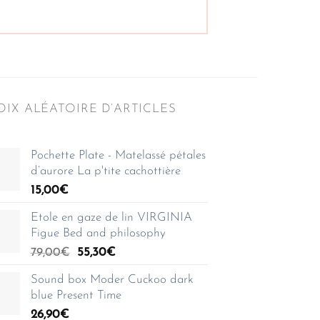
IX ALÉATOIRE D’ARTICLES
Pochette Plate - Matelassé pétales
d’aurore La p'tite cachottière
15,00
€
Etole en gaze de lin VIRGINIA
Figue Bed and philosophy
Le
Le
79,00
€
55,30
€
prix
prix
Sound box Moder Cuckoo dark
initial
actuel
blue Present Time
était :
est :
26,90
€
79,00€.
55,30€.