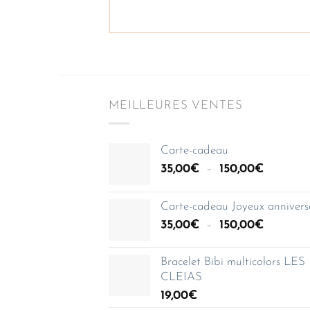
MEILLEURES VENTES
Carte-cadeau
Plage
35,00
€
–
150,00
€
de
prix :
Carte-cadeau Joyeux annivers
35,00€
Plage
35,00
€
–
150,00
€
à
de
150,00€
prix :
Bracelet Bibi multicolors LES
35,00€
CLEIAS
à
19,00
€
150,00€