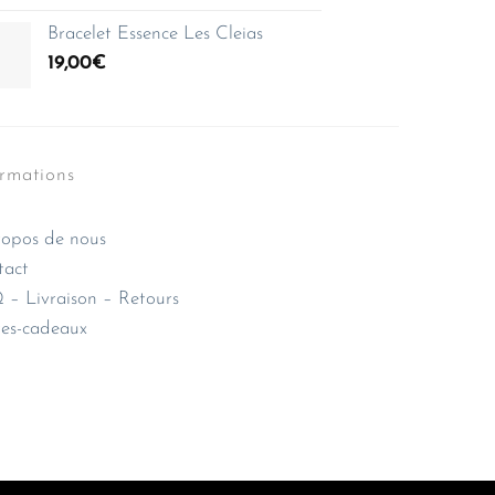
Bracelet Essence Les Cleias
19,00
€
ormations
opos de nous
tact
– Livraison – Retours
es-cadeaux