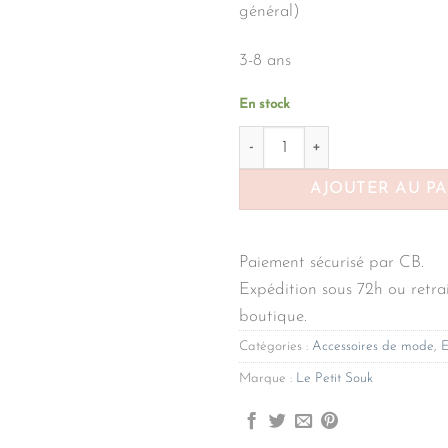
général)
3-8 ans
En stock
quantité de Lunettes de solei
AJOUTER AU P
Paiement sécurisé par CB.
Expédition sous 72h ou retrai
boutique.
Catégories :
Accessoires de mode
,
E
Marque :
Le Petit Souk