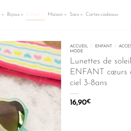
e
Bijoux
Enfant
Maison
Sacs
Cartes-cadeaux
ACCUEIL
/
ENFANT
/
ACCE
MODE
Lunettes de solei
ENFANT cœurs a
ciel 3-8ans
16,90
€