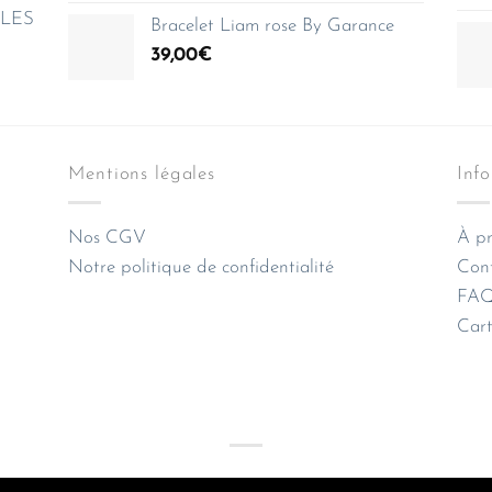
e LES
Bracelet Liam rose By Garance
39,00
€
Mentions légales
Inf
Nos CGV
À pr
Notre politique de confidentialité
Con
FAQ 
Cart