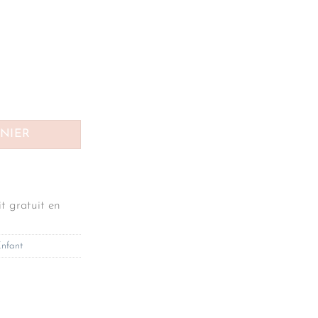
l ENFANT cœurs arc-en-ciel 3-8ans
ANIER
t gratuit en
nfant