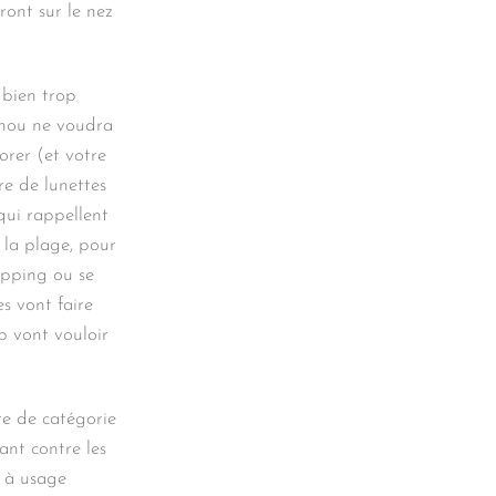
eront sur le nez
 bien trop
chou ne voudra
dorer (et votre
re de lunettes
qui rappellent
À la plage, pour
hopping ou se
s vont faire
p vont vouloir
re de catégorie
ant contre les
l à usage