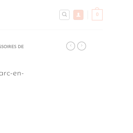
0
SSOIRES DE
l
rc-en-