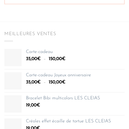
MEILLEURES VENTES
Carte-cadeau
Plage
35,00
€
–
150,00
€
de
prix :
Carte-cadeau Joyeux anniversaire
35,00€
Plage
35,00
€
–
150,00
€
à
de
150,00€
prix :
Bracelet Bibi multicolors LES CLEIAS
35,00€
19,00
€
à
150,00€
Créoles effet écaille de tortue LES CLEIAS
19,00
€