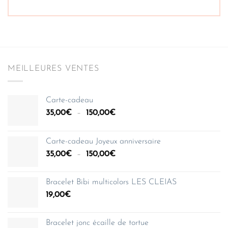
MEILLEURES VENTES
Carte-cadeau
Plage
35,00
€
–
150,00
€
de
prix :
Carte-cadeau Joyeux anniversaire
35,00€
Plage
35,00
€
–
150,00
€
à
de
150,00€
prix :
Bracelet Bibi multicolors LES CLEIAS
35,00€
19,00
€
à
150,00€
Bracelet jonc écaille de tortue