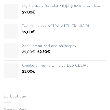
My Heritage Bracelet MUJA JUMA blanc doré
29,00
€
Trio de créoles ASTRA ATELIER NICOL
59,00
€
Sac Nomad Bed and philosophy
Le
Le
89,00
€
62,30
€
prix
prix
initial
actuel
Créoles en résine L – Bleu LES CLEIAS
était :
est :
22,00
€
89,00€.
62,30€.
La boutique
9 rue de Paris