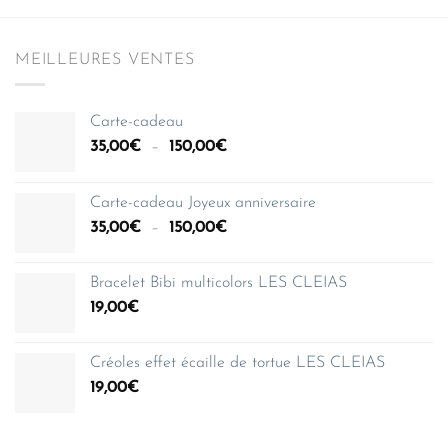
MEILLEURES VENTES
Carte-cadeau
Plage
35,00
€
–
150,00
€
de
prix :
Carte-cadeau Joyeux anniversaire
35,00€
Plage
35,00
€
–
150,00
€
à
de
150,00€
prix :
Bracelet Bibi multicolors LES CLEIAS
35,00€
19,00
€
à
150,00€
Créoles effet écaille de tortue LES CLEIAS
19,00
€