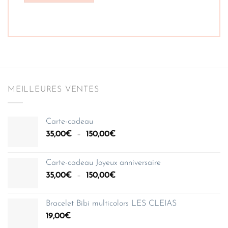
MEILLEURES VENTES
Carte-cadeau
Plage
35,00
€
–
150,00
€
de
prix :
Carte-cadeau Joyeux anniversaire
35,00€
Plage
35,00
€
–
150,00
€
à
de
150,00€
prix :
Bracelet Bibi multicolors LES CLEIAS
35,00€
19,00
€
à