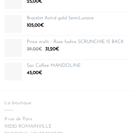
25,00
€
Bracelet Astrid gold SemiLunaire
105,00
€
Pince multi - Rose fushia SCRUNCHIE IS BACK
Le
Le
39,00
€
31,20
€
prix
prix
initial
actuel
Sac Coffee MANDOLINE
était :
est :
45,00
€
39,00€.
31,20€.
La boutique
9 rue de Paris
93230 ROMAINVILLE