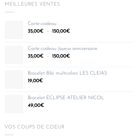
MEILLEURES VENTES
Carte-cadeau
Plage
35,00
€
–
150,00
€
de
prix :
Carte-cadeau Joyeux anniversaire
35,00€
Plage
35,00
€
–
150,00
€
à
de
150,00€
prix :
Bracelet Bibi multicolors LES CLEIAS
35,00€
19,00
€
à
150,00€
Bracelet ÉCLIPSE ATELIER NICOL
49,00
€
VOS COUPS DE COEUR