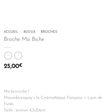
ACCUEIL
/
BIJOUX
/
BROCHES
Broche Ma Biche
€
25,00
Ma biiiiiiiiche !
Macon&Lesquoy x la Cinémathèque Française + Louis de
Funès
Taille : environ 4,3×2,6cm