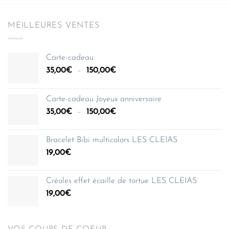
MEILLEURES VENTES
Carte-cadeau
Plage
35,00
€
–
150,00
€
de
prix :
Carte-cadeau Joyeux anniversaire
35,00€
Plage
35,00
€
–
150,00
€
à
de
150,00€
prix :
Bracelet Bibi multicolors LES CLEIAS
35,00€
19,00
€
à
150,00€
Créoles effet écaille de tortue LES CLEIAS
19,00
€