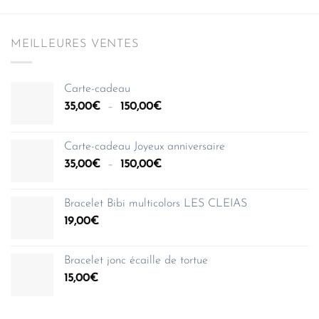
MEILLEURES VENTES
Carte-cadeau
Plage
35,00
€
–
150,00
€
de
prix :
Carte-cadeau Joyeux anniversaire
35,00€
Plage
35,00
€
–
150,00
€
à
de
150,00€
prix :
Bracelet Bibi multicolors LES CLEIAS
35,00€
19,00
€
à
150,00€
Bracelet jonc écaille de tortue
15,00
€