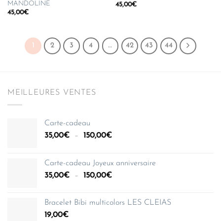
MANDOLINE
45,00
€
45,00
€
1
2
3
4
…
42
43
44
MEILLEURES VENTES
Carte-cadeau
Plage
35,00
€
–
150,00
€
de
prix :
Carte-cadeau Joyeux anniversaire
35,00€
Plage
35,00
€
–
150,00
€
à
de
150,00€
prix :
Bracelet Bibi multicolors LES CLEIAS
35,00€
19,00
€
à