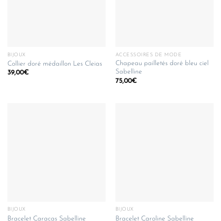
BIJOUX
ACCESSOIRES DE MODE
Chapeau pailletés doré bleu ciel
Collier doré médaillon Les Cleias
Sabelline
39,00
€
75,00
€
BIJOUX
BIJOUX
Bracelet Caracas Sabelline
Bracelet Caroline Sabelline