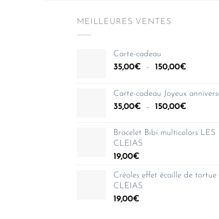
MEILLEURES VENTES
Carte-cadeau
Plage
35,00
€
–
150,00
€
de
prix :
Carte-cadeau Joyeux annivers
35,00€
Plage
35,00
€
–
150,00
€
à
de
150,00€
prix :
Bracelet Bibi multicolors LES
35,00€
CLEIAS
à
19,00
€
150,00€
Créoles effet écaille de tortu
CLEIAS
19,00
€