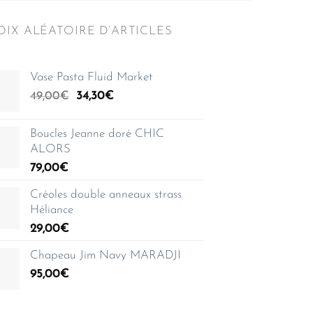
IX ALÉATOIRE D’ARTICLES
Vase Pasta Fluid Market
Le
Le
49,00
€
34,30
€
prix
prix
initial
actuel
Boucles Jeanne doré CHIC
était :
est :
ALORS
49,00€.
34,30€.
79,00
€
Créoles double anneaux strass
Héliance
29,00
€
Chapeau Jim Navy MARADJI
95,00
€