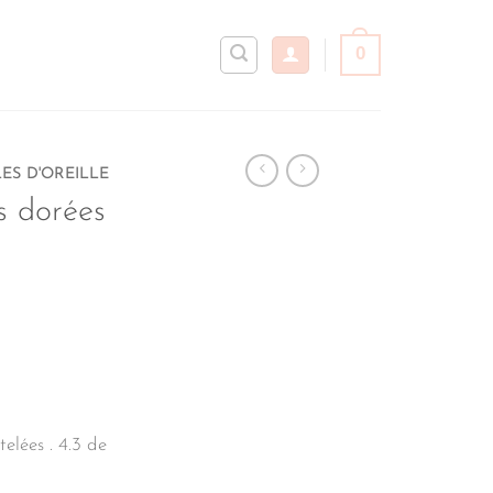
0
ES D'OREILLE
s dorées
elées . 4.3 de