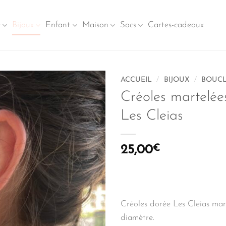
e
Bijoux
Enfant
Maison
Sacs
Cartes-cadeaux
ACCUEIL
/
BIJOUX
/
BOUCL
Créoles martelée
Les Cleias
25,00
€
Créoles dorée Les Cleias mart
diamètre.