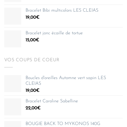
de
150,00€
prix :
Bracelet Bibi multicolors LES CLEIAS
35,00€
19,00
€
à
150,00€
Bracelet jonc écaille de tortue
15,00
€
VOS COUPS DE COEUR
Boucles d'oreilles Automne vert sapin LES
CLEIAS
19,00
€
Bracelet Caroline Sabelline
22,00
€
BOUGIE BACK TO MYKONOS 140G