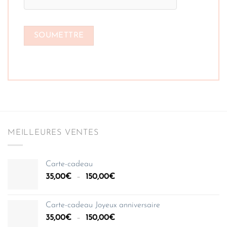
MEILLEURES VENTES
Carte-cadeau
Plage
35,00
€
–
150,00
€
de
prix :
Carte-cadeau Joyeux anniversaire
35,00€
Plage
35,00
€
–
150,00
€
à