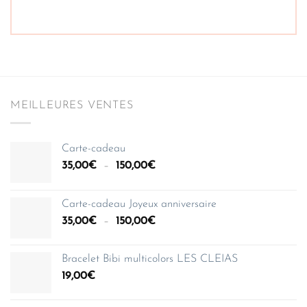
MEILLEURES VENTES
Carte-cadeau
Plage
35,00
€
–
150,00
€
de
prix :
Carte-cadeau Joyeux anniversaire
35,00€
Plage
35,00
€
–
150,00
€
à
de
150,00€
prix :
Bracelet Bibi multicolors LES CLEIAS
35,00€
19,00
€
à
150,00€