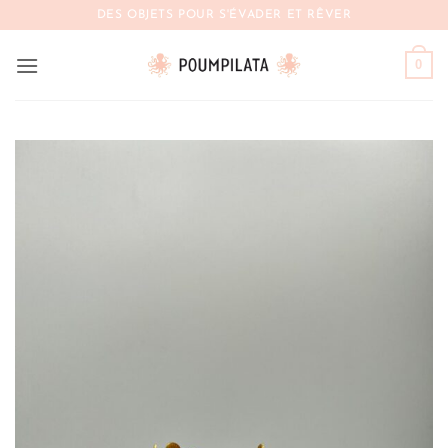
Passer
DES OBJETS POUR S'ÉVADER ET RÊVER
au
contenu
0